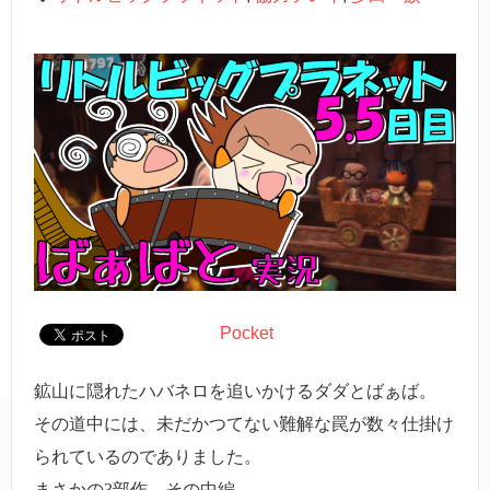
Pocket
鉱山に隠れたハバネロを追いかけるダダとばぁば。
その道中には、未だかつてない難解な罠が数々仕掛け
られているのでありました。
まさかの3部作、その中編。