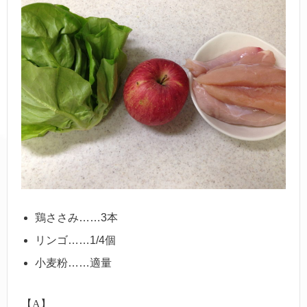
鶏ささみ……3本
リンゴ……1/4個
小麦粉……適量
【A】