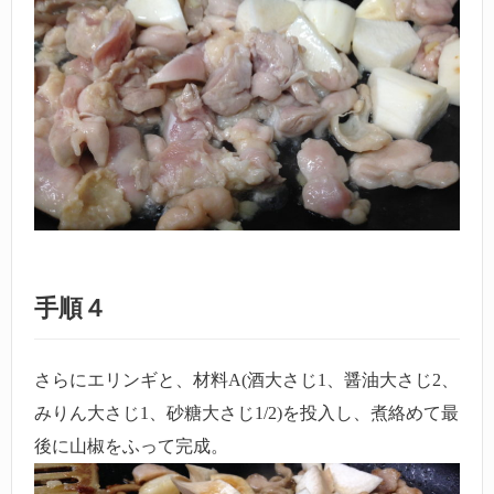
手順４
さらにエリンギと、材料A(酒大さじ1、醤油大さじ2、
みりん大さじ1、砂糖大さじ1/2)を投入し、煮絡めて最
後に山椒をふって完成。