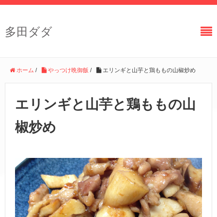
多田ダダ
ホーム
/
やっつけ晩御飯
/
エリンギと山芋と鶏ももの山椒炒め
エリンギと山芋と鶏ももの山
椒炒め