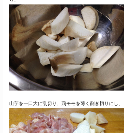
山芋を一口大に乱切り、鶏モモを薄く削ぎ切りにし、