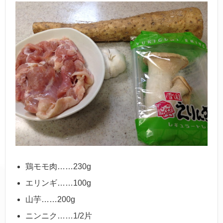
鶏モモ肉……230g
エリンギ……100g
山芋……200g
ニンニク……1/2片