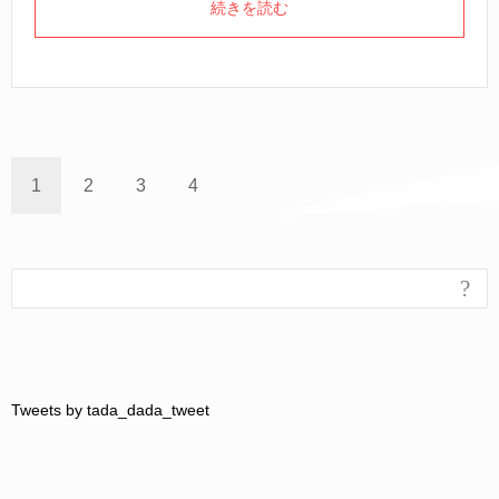
続きを読む
1
2
3
4
?
Tweets by tada_dada_tweet